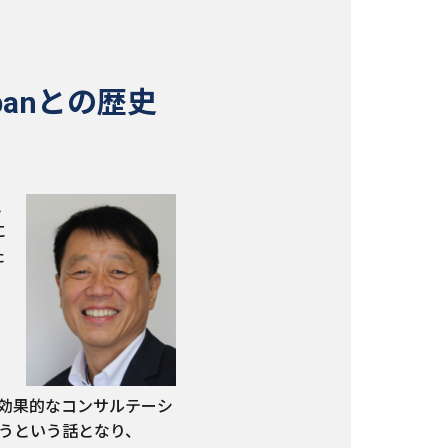
panとの歴史
と
に
た
、
う
効果的なコンサルテーシ
うという話となり、