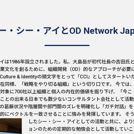
・シー・アイとOD Network Ja
イは1986年設立されました。私、大島岳が初代社長の吉田氏
業文化を創るために、組織開発（OD）的なアプローチが必要
 Culture & Identityの頭文字をとって「CCI」としてスタートい
在同様、「戦略をやり切る組織」という切り口です。 今では
対象に700社以上組織と個人の内在的価値を掘り下げ、「今こ
ことの出来る日本でも数少ないコンサルタント会社として活動
の葛藤状況や階層間や部門間のズレを明確化し「ガチ対話」を
終的にベクトルを一致させることに強みを発揮しています。
そ
したシー・シー・アイとしての活動と共に、より
ョンのための定期的な勉強会として活動していこ