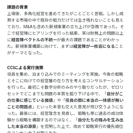
課題の背景
上場後、多角化経営を進めてきたがことごとく苦戦。しかし成
熟する市場の中で既存の戦力だけでは生き残れないことも見え
ており、M&Aも含めた新規事業の立ち上げが急務であった。そ
こで経営陣にヒアリングを行った結果、実は財務上の問題以上
に
経営陣ベクトルの不統一
が最大の課題であることがわかっ
た。新規事業構築に向けて、まずは
経営陣が一枚岩になる
こと
がテーマとなった。
CCIによる実行施策
役員を集め、泊まり込みでのミーティングを実施。今後の戦略
とそこに向けての経営層の在り方を考えるコンサルテーション
を行った。
最初こそ数字分析のみのやり取りだったが、ゼロリ
セットでどこまでも問題の本質を掘り下げる中で、「
自分がこ
の仕事に感じている価値
」や「
役員の間に本当の一体感が無い
ことの問題点
」といった本音も交えた意見が飛び交うようにな
った。最後には、経営理念を見直し、戦略も単に過去の成功体
験から戦略を構築するのではなく、「
自分たちの強みを生み出
した本当の源泉
」を究明した上で、改めて戦略実行の優先順位