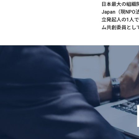
日本最大の組織開発
Japan（現NPO法
立発起人の1人
ム共創委員とし