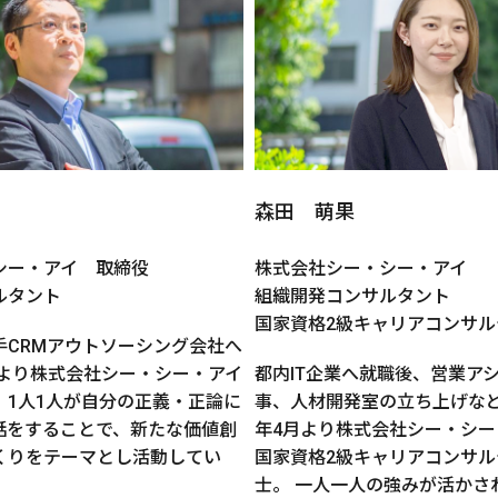
森田 萌果
シー・アイ 取締役
株式会社シー・シー・アイ
ルタント
組織開発コンサルタント
国家資格2級キャリアコンサル
手CRMアウトソーシング会社へ
年より株式会社シー・シー・アイ
都内IT企業へ就職後、営業ア
。1人1人が自分の正義・正論に
事、人材開発室の立ち上げなどを
話をすることで、新たな価値創
年4月より株式会社シー・シー
くりをテーマとし活動してい
国家資格2級キャリアコンサル
士。 一人一人の強みが活かさ