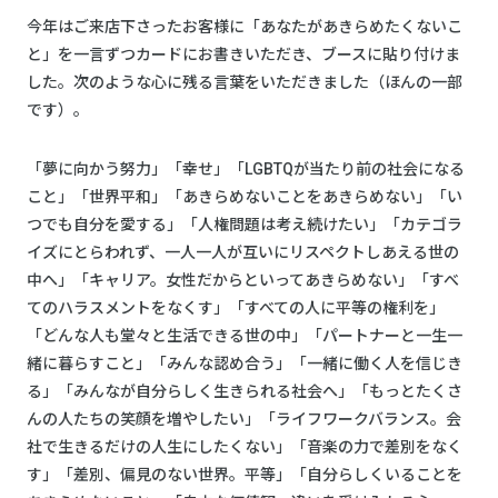
今年はご来店下さったお客様に「あなたがあきらめたくないこ
と」を一言ずつカードにお書きいただき、ブースに貼り付けま
した。次のような心に残る言葉をいただきました（ほんの一部
です）。
「夢に向かう努力」「幸せ」「LGBTQが当たり前の社会になる
こと」「世界平和」「あきらめないことをあきらめない」「い
つでも自分を愛する」「人権問題は考え続けたい」「カテゴラ
イズにとらわれず、一人一人が互いにリスペクトしあえる世の
中へ」「キャリア。女性だからといってあきらめない」「すべ
てのハラスメントをなくす」「すべての人に平等の権利を」
「どんな人も堂々と生活できる世の中」「パートナーと一生一
緒に暮らすこと」「みんな認め合う」「一緒に働く人を信じき
る」「みんなが自分らしく生きられる社会へ」「もっとたくさ
んの人たちの笑顔を増やしたい」「ライフワークバランス。会
社で生きるだけの人生にしたくない」「音楽の力で差別をなく
す」「差別、偏見のない世界。平等」「自分らしくいることを