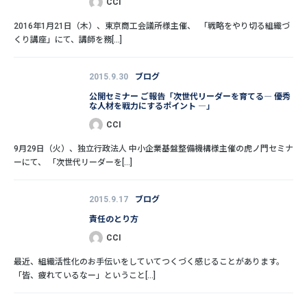
CCI
2016年1月21日（木）、東京商工会議所様主催、 「戦略をやり切る組織づ
くり講座」にて、講師を務[...]
2015.9.30
ブログ
公開セミナー ご報告「次世代リーダーを育てる― 優秀
な人材を戦力にするポイント ―」
CCI
9月29日（火）、独立行政法人 中小企業基盤整備機構様主催の虎ノ門セミナ
ーにて、 「次世代リーダーを[...]
2015.9.17
ブログ
責任のとり方
CCI
最近、組織活性化のお手伝いをしていてつくづく感じることがあります。
「皆、疲れているなー」ということ[...]