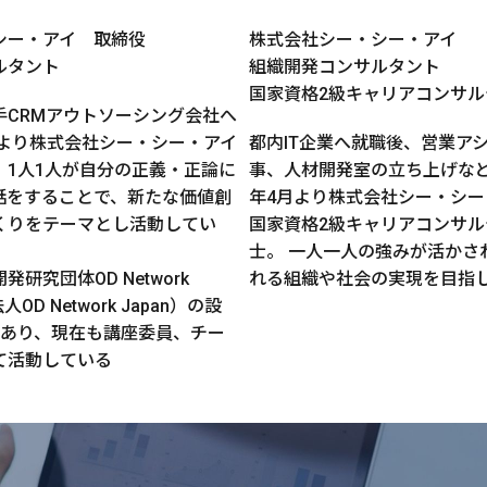
シー・アイ 取締役
株式会社シー・シー・アイ
ルタント
組織開発コンサルタント
国家資格2級キャリアコンサル
手CRMアウトソーシング会社へ
年より株式会社シー・シー・アイ
都内IT企業へ就職後、営業ア
。1人1人が自分の正義・正論に
事、人材開発室の立ち上げなどを
話をすることで、新たな価値創
年4月より株式会社シー・シー
くりをテーマとし活動してい
国家資格2級キャリアコンサル
士。 一人一人の強みが活かさ
研究団体OD Network
れる組織や社会の実現を目指
人OD Network Japan）の設
であり、現在も講座委員、チー
て活動している