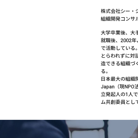
株式会社シー・
組織開発コンサ
大学卒業後、大
就職後、2002
で活動している
とらわれずに対
造できる組織づ
る。
日本最大の組織開発
Japan（現NPO法
立発起人の1人
ム共創委員とし