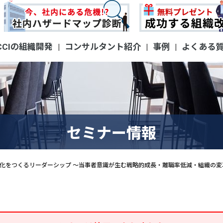
CCIの組織開発
コンサルタント紹介
事例
よくある
|
|
|
セミナー情報
文化をつくるリーダーシップ ～当事者意識が生む戦略的成長・離職率低減・組織の変