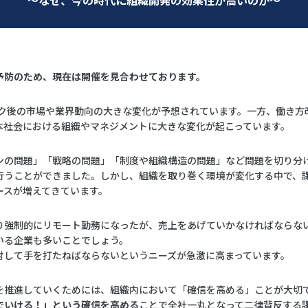
〜なぜ、今の時代に組織開発の効果性が高いのか〜
予防のため、現在は開催を見合わせております。
ック後の市場や業界動向の大きな変化が予想されています。一方、働き方改
本社会における組織やマネジメントに大きな変化が起こっています。
ンの問題」「戦略の問題」「制度や組織構造の問題」など問題を切り分け
行うことができました。しかし、組織を取り巻く環境が変化する中で、
ースが増えてきています。
り強制的にリモート勤務になったが、売上をあげていかなければならな
いる企業も多いことでしょう。
対して手を打たねばならないというニーズが急激に高まっています。
を推進していくためには、組織内において「確信を高める」ことが大切で
でいける！」という確信を高める
ことで全社一丸となって二律背反する