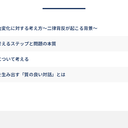
会変化に対する考え方～二律背反が起こる背景～
考えるステップと問題の本質
について考える
を生み出す「質の良い対話」とは