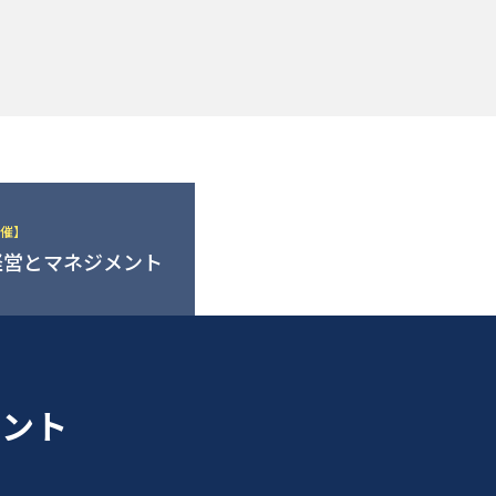
催】
経営とマネジメント
メント