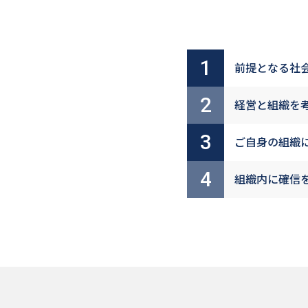
1
前提となる社
2
経営と組織を
3
ご自身の組織
4
組織内に確信