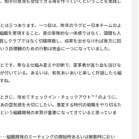
、相手の意見も受信できる場を作っていくということを実践し
とは三つあります。一つ目は、昨年のラグビー日本チームのよ
n」を体現した組織を実現すること。昔の軍隊的な一体感ではなく、国籍も人
良しクラブではなく切磋琢磨し、成果を出せなければ後方に回
いう目標観のための行動は完全に一つになっていました。
とです。単なる仕組み変えや診断で、変革者が返り血も浴びな
が付いている。あるいは、和気あいあいと楽しく対話したら組
すね。
＊２
ときに、改めてチェックイン・チェックアウト
のように、
あの空気感を大切にしたい。激変する時代の戦略をやり切るた
という組織開発の本質が重要になってきていると思っていま
･･･組織開発のミーティングの開始時あるいは解散時におい