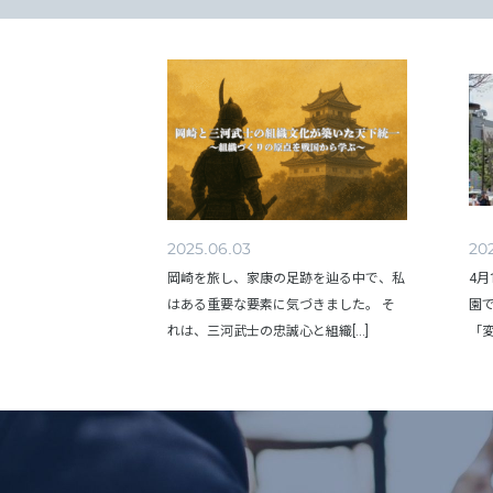
2025.06.03
20
岡崎を旅し、家康の足跡を辿る中で、私
4月
はある重要な要素に気づきました。 そ
園
れは、三河武士の忠誠心と組織[...]
「変