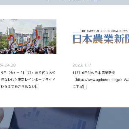
24.04.30
2023.11.17
19日（金）～21（月）まで代々木公
11月16日付の日本農業新聞
で行なわれた東京レインボープライド
（https://www.agrinews.co.jp/）
わるまであきらめない[...]
に平尾[...]