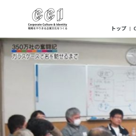
タグ:
ミーティング
投
2022年3月25日
稿
クライアント企業の西尾硝子鏡工業所様の組織開発がBSテレ
トップ
|
日: