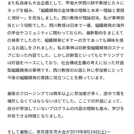
また私自身も大会企画として、甲南大学西川耕平教授と久々に
タッグを組み、「組織開発の全体像の理解と未来～理論と実践
と現状～」を担当しました。西川教授が理論担当、私が事例担
当という役割でした。西川教授は日本で一番、組織開発の海外
の学会やコミュニティに関わっておられ、最新動向をまじえて
の発表でしたので、組織開発ビギナーの方であっても興味を感
じるお話しをされました。私の事例は診断型組織開発のステッ
プに沿った内容でした。しかし診断型といってもヒヤリングで
は対話をベースにしており、社会構成主義の考えに沿った対話
型組織開発の事例です。西川教授のお話と共に参加者にとって
今後の組織開発の実践に役立つことを願っています。
最後のクロージングでは例年以上に参加者が多く、途中で席を
補充しなくてはならないほどでした。ここでの対話によって、
自分が参加していないプログラムの内容の理解も進み、学びを
共有できる時間となりました。
そして最後に、来年度年次大会が2019年8月24日(土)～