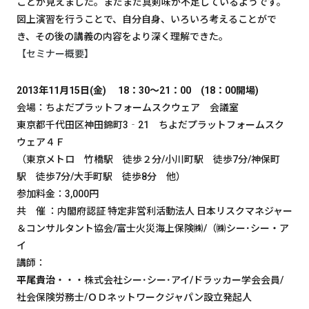
ことが見えました。まだまだ真剣味が不足しているようです。
図上演習を行うことで、自分自身、いろいろ考えることがで
き、その後の講義の内容をより深く理解できた。
【セミナー概要】
2013年11月15日(金)
18：30～21：00 (18：00開場)
会場：ちよだプラットフォームスクウェア 会議室
東京都千代田区神田錦町3‐21 ちよだプラットフォームスク
ウェア４Ｆ
（東京メトロ 竹橋駅 徒歩２分/小川町駅 徒歩7分/神保町
駅 徒歩7分/大手町駅 徒歩8分 他）
参加料金：3,000円
共 催 ：内閣府認証 特定非営利活動法人 日本リスクマネジャー
＆コンサルタント協会/富士火災海上保険㈱/（㈱シー･シー・ア
イ
講師：
平尾貴治
・・・株式会社シー･シー･アイ/ドラッカー学会会員/
社会保険労務士/ＯＤネットワークジャパン設立発起人