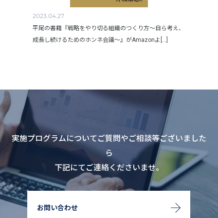
2023.04.27
平尾の書籍『戦略をやり切る組織のつくり方～自ら考え、
成長し続けるためのホンネ会議～』がAmazonよ[...]
実施プログラムについてご質問やご相談等ございました
ら
下記にてご連絡くださいませ。
お問い合わせ