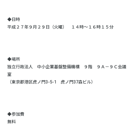
◆日時
平成２７年９月２９日（火曜） １４時～１６時１５分
◆場所
独立行政法人 中小企業基盤整備機構 ９階 ９Ａ－９Ｃ会議
室
（東京都港区虎ノ門3-5-1 虎ノ門37森ビル）
◆参加費
無料