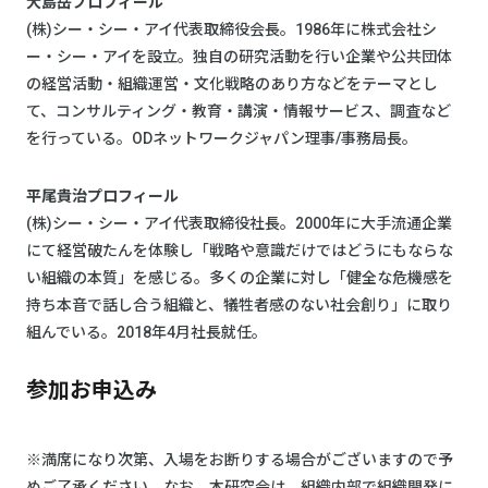
大島岳プロフィール
(株)シー・シー・アイ代表取締役会長。1986年に株式会社シ
ー・シー・アイを設立。独自の研究活動を行い企業や公共団体
の経営活動・組織運営・文化戦略のあり方などをテーマとし
て、コンサルティング・教育・講演・情報サービス、調査など
を行っている。ODネットワークジャパン理事/事務局長。
平尾貴治プロフィール
(株)シー・シー・アイ代表取締役社長。2000年に大手流通企業
にて経営破たんを体験し「戦略や意識だけではどうにもならな
い組織の本質」を感じる。多くの企業に対し「健全な危機感を
持ち本音で話し合う組織と、犠牲者感のない社会創り」に取り
組んでいる。2018年4月社長就任。
参加お申込み
※満席になり次第、入場をお断りする場合がございますので予
めご了承ください。なお、本研究会は、組織内部で組織開発に