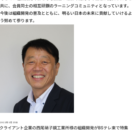
共に、会員同士の相互研鑚のラーニングコミュニティとなっています。
今後は組織開発の普及とともに、明るい日本の未来に貢献していけるよ
う努めて参ります。
投
2022年3月25日
稿
クライアント企業の西尾硝子鏡工業所様の組織開発がBSテレ東で特集
日: