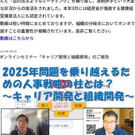
んと「血の出るようなミーティング」を繰り返し、連続赤字という大変
な状況からの復活をされました。本年3月には経産省が推進する健康経
営優良法人にも認定されています。
動画は短い時間にまとめておりますが、組織の分岐点においてホンネで
話すことの重要性が凝縮されています。是非ご覧ください。
動画はこちらから
投
2022年3月6日
稿
オンラインセミナー「キャリア開発と組織開発」のご報告
日: