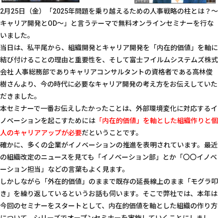
2月25日（金）「2025年問題を乗り越えるための人事戦略の柱とは？～
キャリア開発とOD～」と言うテーマで無料オンラインセミナーを行な
いました。
当日は、私平尾から、組織開発とキャリア開発を「内在的価値」を軸に
結び付けることの理由と重要性を、そして富士フイルムシステムズ株式
会社 人事総務部でありキャリアコンサルタントの資格者である高林俊
樹さんより、今の時代に必要なキャリア開発の考え方をお伝えしていた
だきました。
本セミナーで一番お伝えしたかったことは、外部環境変化に対応するイ
ノベーションを起こすためには
「内在的価値」を軸とした組織作りと個
人のキャリアアップが必要
だということです。
確かに、多くの企業がイノベーションの推進を表明されています。最近
の組織改定のニュースを見ても「イノベーション部」とか「〇〇イノベ
ーション担当」などの言葉もよく見ます。
しかしながら「外在的価値」のままで既存の延長線上のまま「モグラ叩
き」を繰り返しているというお話も伺います。そこで弊社では、本年は
今回のセミナーをスタートとして、内在的価値を軸とした組織の作り方
について、シリーズでオープンセミナーを実施していくことにしまし