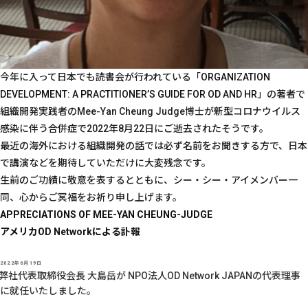
今年に入って日本でも読書会が行われている「
ORGANIZATION
DEVELOPMENT: A PRACTITIONER’S GUIDE FOR OD AND HR」
の著者で
組織開発実践者のMee-Yan Cheung Judge博士が新型コロナウイルス
感染に伴う合併症で2022年8月22日にご逝去されたそうです。
最近の海外における組織開発の話では必ず名前をお聞きする方で、日本
で講演などを期待していただけに大変残念です。
生前のご功績に敬意を表するとともに、シー・シー・アイメンバー一
同、心からご冥福をお祈り申し上げます。
APPRECIATIONS OF MEE-YAN CHEUNG-JUDGE
アメリカOD
Networkによる訃報
投
2022年6月19日
稿
弊社代表取締役会長 大島岳が NPO法人OD Network JAPANの代表理事
日:
に就任いたしました。