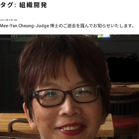
タグ:
組織開発
投
2022年9月2日
稿
Mee-Yan Cheung-Judge 博士のご逝去を謹んでお知らせいたします。
日: