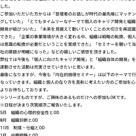
した。
ご参加いただいた方からは「登壇者のお話しが時代の最先端にマッチン
グしていた」「とてもタイムリーなテーマで個人のキャリア開発と組織
開発が結びついた」「未来を見据えて動いていくことの大切さを再認識
できた」「企業の事業環境が大きく変わる中、組織は戦略の転換、個人
は意識の転換が必要だということを実感できた」「セミナーを聴いて当
社の課題が明確になった」などの嬉しいご感想を頂きました。
弊社では今後も「個人に向けたキャリア開発」と「組織自体の開発」を
連動させた活動は充実させていきたいと思います。
最後になりますが、今後も「内在的価値セミナー」は以下のテーマで行
なっていきます。組織と個人の在り方を真剣に考えたい方のご参加を心
よりお待ちしております。
※シリーズものですが、ご興味のあるものだけへの参加もOKです。
※日程が決まり次第順次ご報告いたします。
5月 組織の心理的安全性とOD
8月 組織診断とOD
11月 制度・仕組とOD
1月 中期戦略とOD