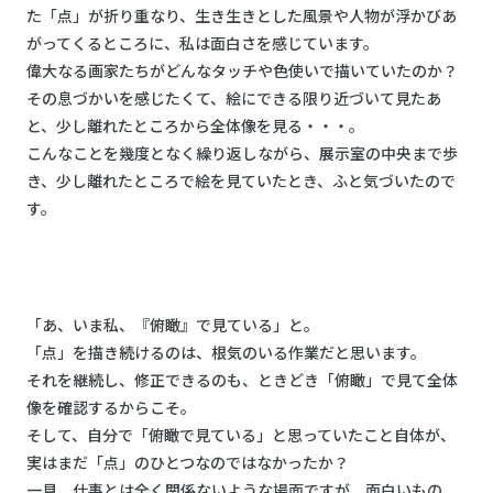
た「点」が折り重なり、生き生きとした風景や人物が浮かびあ
がってくるところに、私は面白さを感じています。
偉大なる画家たちがどんなタッチや色使いで描いていたのか？
その息づかいを感じたくて、絵にできる限り近づいて見たあ
と、少し離れたところから全体像を見る・・・。
こんなことを幾度となく繰り返しながら、展示室の中央まで歩
き、少し離れたところで絵を見ていたとき、ふと気づいたので
す。
「あ、いま私、『俯瞰』で見ている」と。
「点」を描き続けるのは、根気のいる作業だと思います。
それを継続し、修正できるのも、ときどき「俯瞰」で見て全体
像を確認するからこそ。
そして、自分で「俯瞰で見ている」と思っていたこと自体が、
実はまだ「点」のひとつなのではなかったか？
一見、仕事とは全く関係ないような場面ですが、面白いもの