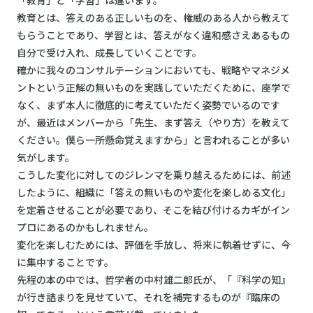
「教育」と「学習」は違います。
教育とは、答えのある正しいものを、権威のある人から教えて
もらうことであり、学習とは、答えがなく違和感さえあるもの
自分で受け入れ、成長していくことです。
確かに我々のコンサルテーションにおいても、戦略やマネジメ
ントという正解の無いものを実践していただくために、座学で
なく、まず本人に徹底的に考えていただく姿勢でいるのです
が、最近はメンバーから「先生、まず答え（やり方）を教えて
ください。僕ら一所懸命覚えますから」と言われることが多い
気がします。
こうした変化に対してのジレンマを乗り越えるためには、前述
したように、組織に「答えの無いものや変化を楽しめる文化」
を定着させることが必要であり、そこを結び付けるカギがイン
プロにあるのかもしれません。
変化を楽しむためには、評価を手放し、将来に執着せずに、今
に集中することです。
先程の本の中では、哲学者の中村雄二郎氏が、「『科学の知』
が行き詰まりを見せていて、それを補完するものが『臨床の