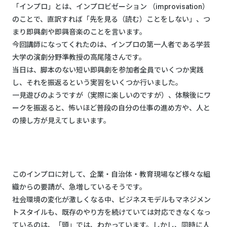
「インプロ」とは、インプロビゼーション （improvisation）
のことで、直訳すれば「先を見る（読む）ことをしない」、つ
まり即興劇や即興音楽のことを言います。
今回講師になってくれたのは、インプロの第一人者である学芸
大学の演劇分野準教授の高尾隆さんです。
当日は、脚本のない短い即興劇を参加者全員でいくつか実践
し、それを振返るという実習をいくつか行いました。
一見遊びのようですが（実際に楽しいのですが）、体験後にワ
ークを振返ると、怖いほど普段の自分の仕事の進め方や、人と
の接し方が見えてしまいます。
このインプロに対して、企業・自治体・教育現場など様々な組
織からの要請が、急増しているそうです。
社会環境の変化が激しくなる中、ビジネスモデルもマネジメン
トスタイルも、既存のやり方を続けていては対応できなくなっ
ているのは、「頭」では、わかっています。しかし、同時に人