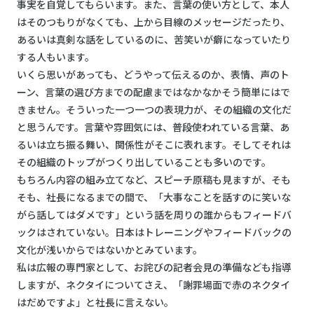
事実を自覚してもらいます。また、言葉の使い方として、本人
はそのつもりがなくても、上から目線のメッセージだったり、
あるいは真剣な話をしているのに、苦笑いが癖になっていたり
する人もいます。
いくら思いがあっても、どうやって伝えるのか、表情、声のト
ーン、言葉の選び方までの配慮まではなかなかそう簡単にはで
きません。そういった一つ一つの表現力が、その組織の文化だ
と思うんです。言葉や雰囲気には、普段使われている言葉、あ
るいは立ち振る舞い、関係性がそこに表れます。そしてそれは
その組織のトップがつくり出していることも多いのです。
もちろん内容の組み立てなど、スピーチ原稿も見ますが、そも
そも、社長になるまでの間で、「大事なことを話すのに笑いな
がら話してはダメです」という話を周りの誰からもフィードバ
ックはされていない。日本はトレーニングやフィードバックの
文化が浅いからではないかとみています。
私は広報の専門家として、お詫びの記者会見の準備なども指導
しますが、ネクタイについてさえ、「謝罪場面で赤のネクタイ
はだめですよ」と社長に言えない。