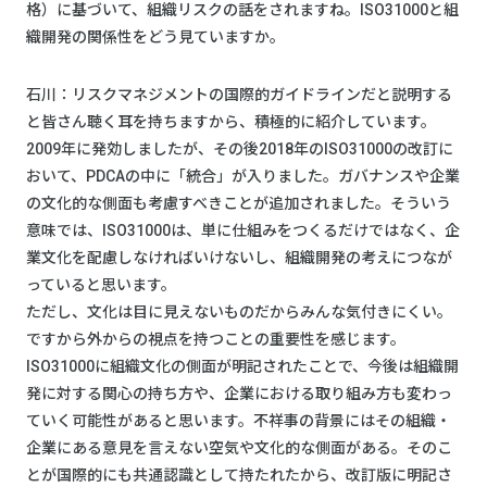
格）に基づいて、組織リスクの話をされますね。ISO31000と組
織開発の関係性をどう見ていますか。
石川：リスクマネジメントの国際的ガイドラインだと説明する
と皆さん聴く耳を持ちますから、積極的に紹介しています。
2009年に発効しましたが、その後2018年のISO31000の改訂に
おいて、PDCAの中に「統合」が入りました。ガバナンスや企業
の文化的な側面も考慮すべきことが追加されました。そういう
意味では、ISO31000は、単に仕組みをつくるだけではなく、企
業文化を配慮しなければいけないし、組織開発の考えにつなが
っていると思います。
ただし、文化は目に見えないものだからみんな気付きにくい。
ですから外からの視点を持つことの重要性を感じます。
ISO31000に組織文化の側面が明記されたことで、今後は組織開
発に対する関心の持ち方や、企業における取り組み方も変わっ
ていく可能性があると思います。不祥事の背景にはその組織・
企業にある意見を言えない空気や文化的な側面がある。そのこ
とが国際的にも共通認識として持たれたから、改訂版に明記さ