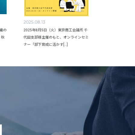
2025.08.13
組織の
2025年8月5日（火）東京商工会議所 千
、秋
代田支部様主催のもと、オンラインセミ
ナー「部下育成に活かす[...]