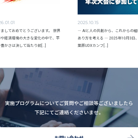
6.01.01
2025.10.15
けましておめでとうございます。 世界
― AIと人の共創から、これからの
勢や経済環境の大きな変化の中で、平
あり方を考える ― 2025年10月3日
豊かさは決して当たり前[...]
葉原UDXカンフ[...]
実施プログラムについてご質問やご相談等ございましたら
下記にてご連絡くださいませ。