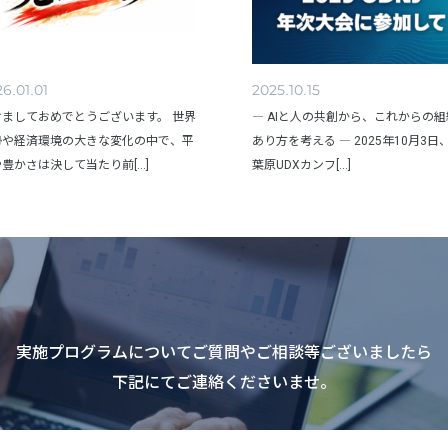
6.01.01
2025.10.15
けましておめでとうございます。 世界
― AIと人の共創から、これからの
勢や経済環境の大きな変化の中で、平
あり方を考える ― 2025年10月3日
豊かさは決して当たり前[...]
葉原UDXカンフ[...]
実施プログラムについてご質問やご相談等ございましたら
下記にてご連絡くださいませ。