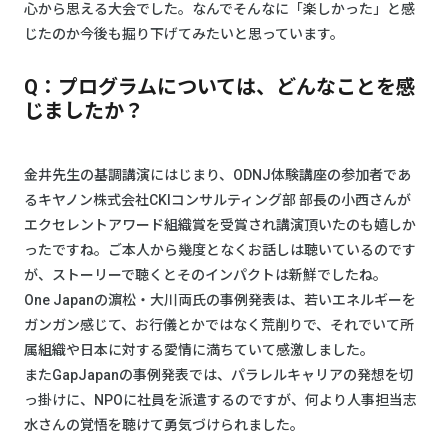
心から思える大会でした。なんでそんなに「楽しかった」と感
じたのか今後も掘り下げてみたいと思っています。
Q：プログラムについては、どんなことを感
じましたか？
金井先生の基調講演にはじまり、ODNJ体験講座の参加者であ
るキヤノン株式会社CKIコンサルティング部 部長の小西さんが
エクセレントアワード組織賞を受賞され講演頂いたのも嬉しか
ったですね。ご本人から幾度となくお話しは聴いているのです
が、ストーリーで聴くとそのインパクトは新鮮でしたね。
One Japanの濵松・大川両氏の事例発表は、若いエネルギーを
ガンガン感じて、お行儀とかではなく荒削りで、それでいて所
属組織や日本に対する愛情に満ちていて感激しました。
またGapJapanの事例発表では、パラレルキャリアの発想を切
っ掛けに、NPOに社員を派遣するのですが、何より人事担当志
水さんの覚悟を聴けて勇気づけられました。