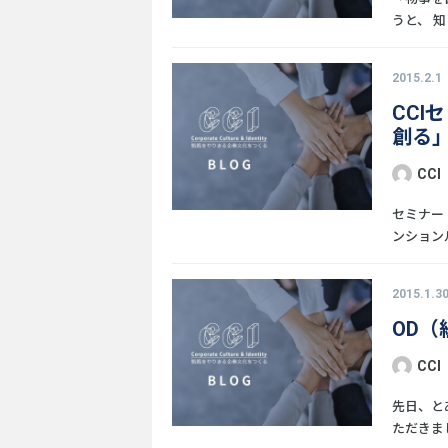
うと、 知
2015.2.1
CCI
創る
CCI
セミナー
ンションルー
2015.1.3
OD
CCI
先日、と
ただきまし