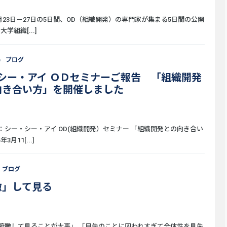
2月23日－27日の5日間、OD（組織開発）の専門家が集まる5日間の公開
学組織[...]
6
ブログ
･シー・アイ ＯＤセミナーご報告 「組織開発
向き合い方」を開催しました
：シー・シー・アイ OD(組織開発）セミナー 「組織開発との向き合い
年3月11[...]
ブログ
瞰」して見る
俯瞰して見ることが大事」 「目先のことに囚われすぎて全体性を見失