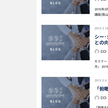
2015年
講座(南山大
2015.3.1
シー
との
CCI
セミナー
方」 2015
2015.2.6
「俯
CCI
「物事を