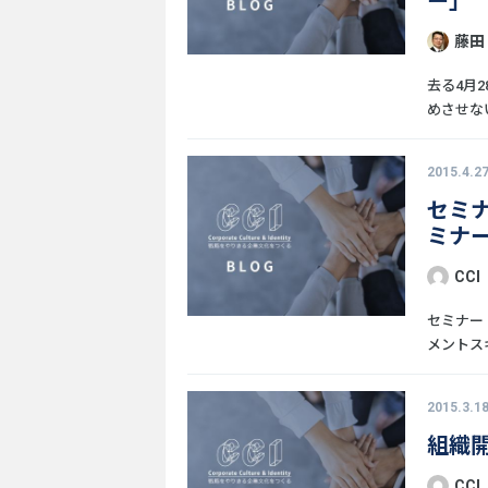
ー」
藤田
去る4月
めさせない
2015.4.2
セミ
ミナー
CCI
セミナー
メントスキ
2015.3.1
組織
CCI