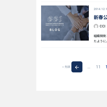
2014.12.
新春公
CCI
組織開発
たように、
...
11
« 先頭