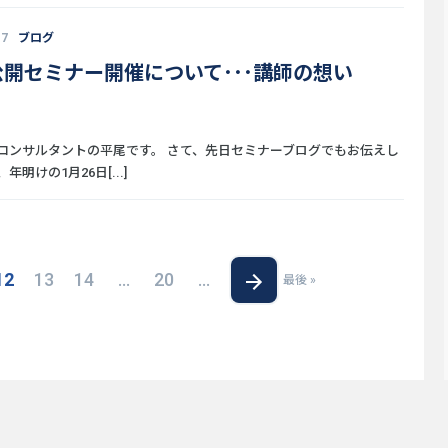
17
ブログ
開セミナー開催について･･･講師の想い
コンサルタントの平尾です。 さて、先日セミナーブログでもお伝えし
年明けの1月26日[...]
12
13
14
...
20
...
最後 »