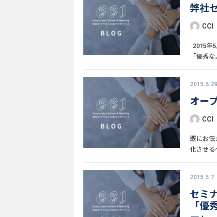
弊社
CCI
2015
「優秀な人[
2015.5.2
オー
CCI
既にお伝
化させる〜
2015.5.7
セミ
「優