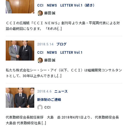
CCI NEWS LETTER Vol.1（続き）
藤田 誠
ＣＣＩの広報紙『ＣＣＩ ＮＥＷＳ』創刊号より大島・平尾両代表による対
談の最終回になります。 「われわ[...]
2018.5.14
ブログ
CCI NEWS LETTER Vol.1
藤田 誠
私たち株式会社シー・シー・アイ（以下、ＣＣＩ）は組織開発コンサルタン
トとして、30年以上歩んできまし[...]
2018.4.6
ニュース
新体制のご連絡
CCI
代表取締役会長就任挨拶 大島 岳 2018年4月1日より、 代表取締役会長
大島岳 代表取締役社長 [...]