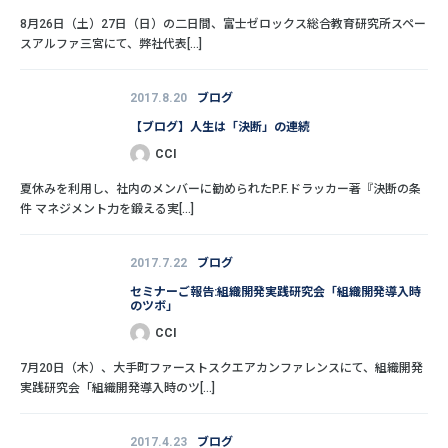
8月26日（土）27日（日）の二日間、富士ゼロックス総合教育研究所スペー
スアルファ三宮にて、弊社代表[...]
2017.8.20
ブログ
【ブログ】人生は「決断」の連続
CCI
夏休みを利用し、社内のメンバーに勧められたP.F.ドラッカー著『決断の条
件 マネジメント力を鍛える実[...]
2017.7.22
ブログ
セミナーご報告:組織開発実践研究会「組織開発導入時
のツボ」
CCI
7月20日（木）、大手町ファーストスクエアカンファレンスにて、組織開発
実践研究会「組織開発導入時のツ[...]
2017.4.23
ブログ